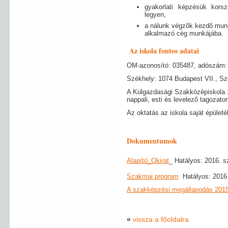
gyakorlati képzésük kors
legyen,
a nálunk végzõk kezdõ munk
alkalmazó cég munkájába.
Az iskola fontos adatai
OM-azonosító: 035487, adószám:
Székhely: 1074 Budapest VII., Sz
A Külgazdasági Szakközépiskola 1
nappali, esti és levelezõ tagozat
Az oktatás az iskola saját épületé
Dokumentumok
Alapító_Okirat
_
Hatályos: 2016. sz
Szakmai program
Hatályos: 2016
A szakképzési megállapodás 201
«
vissza a főoldalra