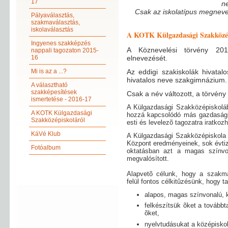
17
n
Csak az iskolatípus megneve
Pályaválasztás,
szakmaválasztás,
iskolaválasztás
A KOTK Külgazdasági Szakközép
Ingyenes szakképzés
A Köznevelési törvény 201
nappali tagozaton 2015-
16
elnevezését.
Mi is az a ...?
Az eddigi szakiskolák hivatal
hivatalos neve szakgimnázium.
A választható
szakképesítések
Csak a név változott, a törvén
ismertetése - 2016-17
A Külgazdasági Szakközépiskolába
A KOTK Külgazdasági
hozzá kapcsolódó más gazdasági s
Szakközépiskoláról
esti és levelezõ tagozatra iratkoz
KáVé Klub
A Külgazdasági Szakközépiskola 
Központ eredményeinek, sok évtized
Fotóalbum
oktatásban azt a magas színvon
megvalósított.
Alapvetõ célunk, hogy a szakm
felül fontos célkitûzésünk, hogy t
alapos, magas színvonalú, 
felkészítsük õket a tovább
õket,
nyelvtudásukat a középiskol