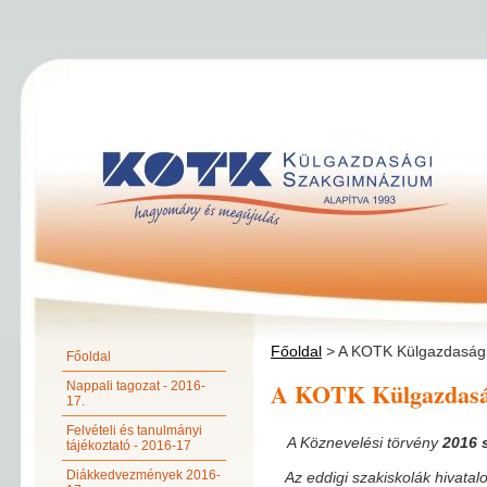
Főoldal
> A KOTK Külgazdasági
Főoldal
A KOTK Külgazdaság
Nappali tagozat - 2016-
17.
Felvételi és tanulmányi
A Köznevelési törvény
2016 
tájékoztató - 2016-17
Diákkedvezmények 2016-
Az eddigi szakiskolák hivatal